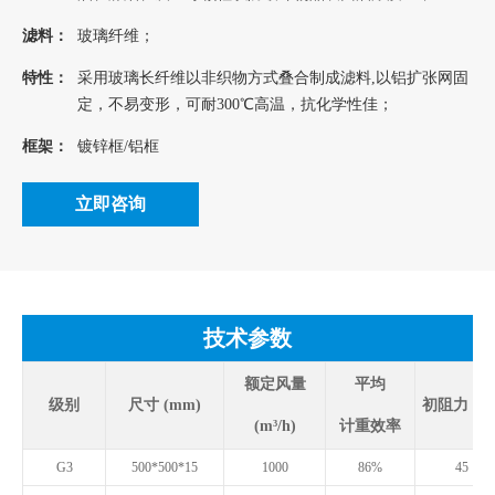
滤料：
玻璃纤维；
特性：
采用玻璃长纤维以非织物方式叠合制成滤料,以铝扩张网固
定，不易变形，可耐300℃高温，抗化学性佳；
框架：
镀锌框/铝框
立即咨询
技术参数
额定风量
平均
级别
尺寸 (mm)
初阻力 (Pa
(m³/h)
计重效率
G3
500*500*15
1000
86%
45